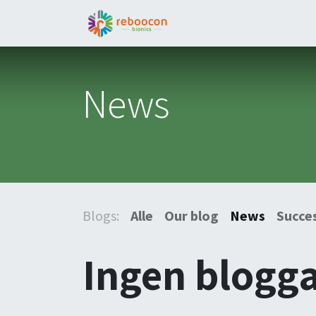
Jobs
Patient
Part
News
Blogs:
Alle
Our blog
News
Succes
Ingen blogga