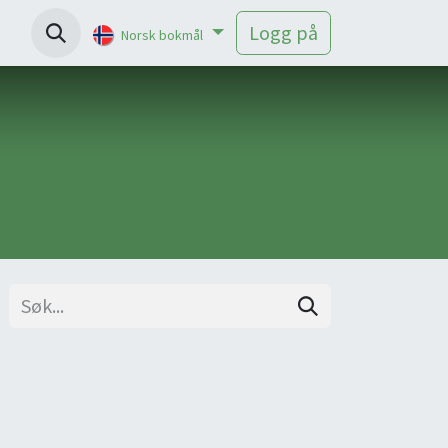
Help
Logg på
Norsk bokmål