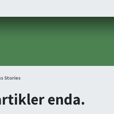
ners
Arrangementer
Order
Courses
Certification
s Stories
rtikler enda.