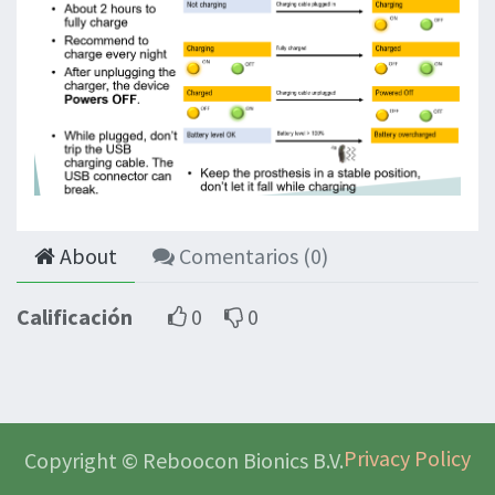
About
Comentarios (
0
)
Calificación
0
0
Privacy Policy
Copyright © Reboocon Bionics B.V.